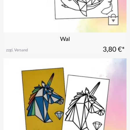
Wal
3,80
€*
zzgl. Versand